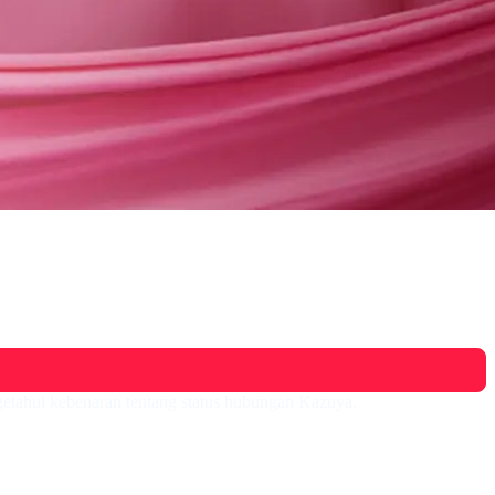
etahui kebenaran tentang status hubungan Kazuya.