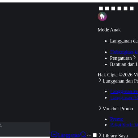
Mode Anak
Langganan da
Hubungkan k
Pengaturan
Bantuan dan 
Hak Cipta ©2026 V
Langganan dan P
Langganan Pr
Langganan Ak
Voucher Promo
Promo
Pakai Kode V
i
Langganan
···
Library Saya