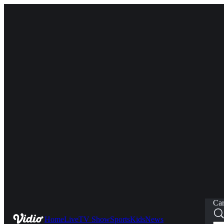
Car
Home
Live
TV Show
Sports
Kids
News