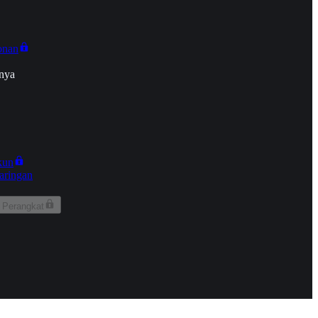
onan
nya
kun
aringan
 Perangkat