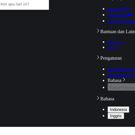
Daftarku
Mengikuti
Riwayat Tont
Bantuan dan Lain
Bantuan
Blog
Pengaturan
Pengaturan A
Pemeriksaan J
Bahasa
Keluar Semua
Bahasa
Indonesia
Inggris