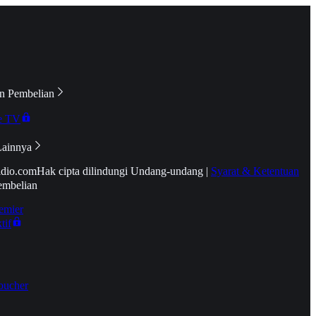
n Pembelian
e TV
Lainnya
idio.com
Hak cipta dilindungi Undang-undang
|
Syarat & Ketentuan
embelian
emier
tif
oucher