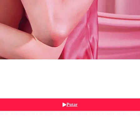
Putar
Namun, hubungannya dengan Kazuya berakhir menyakitkan setelah meng