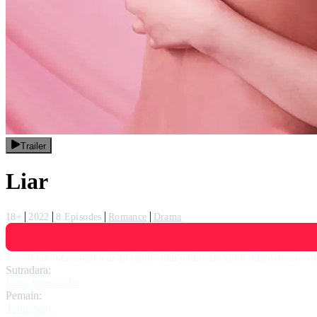
Trailer
Liar
18+
2022
8 Episodes
Romance
Drama
Misao tak menyangka akan jatuh cinta pada pria yang dibencinya. 
Sutradara:
Izuru Kumasaka
Pemain:
Taiki Sato
,