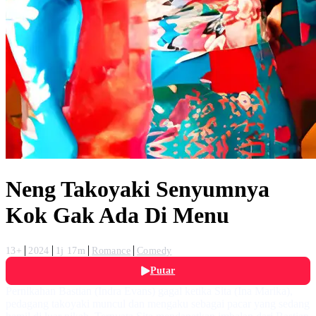
Neng Takoyaki Senyumnya
Kok Gak Ada Di Menu
13+
2024
1j 17m
Romance
Comedy
Putar
Pernikahan Bastian (Indra Evans) gagal ketika Sita (Ina Marika),
pedagang takoyaki muncul dan mengaku sebagai pacar yang sedang