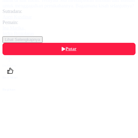
hamil di luar nikah. Ternyata Sita mendapatkan imbalan dari Bastian
untuk menggagalkan pernikahannya. Bagaimana kisah selanjutnya?
Sutradara:
Asep Kusdinar
Pemain:
Ina Marika
,
Indra Brotolaras
Lihat Selengkapnya
Putar
Daftarku
Beri Nilai
Bagikan