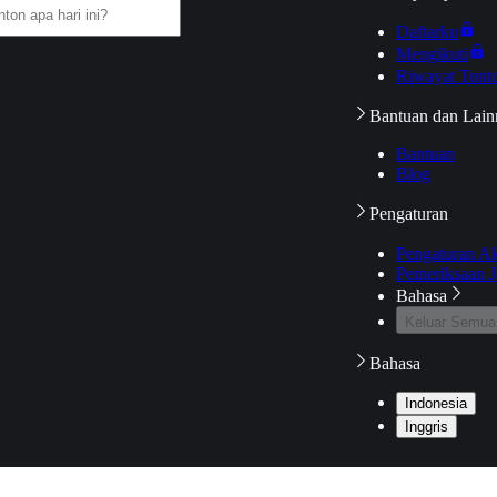
Daftarku
Mengikuti
Riwayat Tont
Bantuan dan Lain
Bantuan
Blog
Pengaturan
Pengaturan A
Pemeriksaan J
Bahasa
Keluar Semua
Bahasa
Indonesia
Inggris