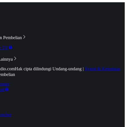
n Pembelian
e TV
Lainnya
idio.com
Hak cipta dilindungi Undang-undang
|
Syarat & Ketentuan
embelian
emier
tif
oucher