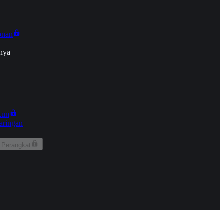
onan
nya
kun
aringan
 Perangkat