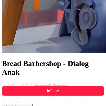
Bread Barbershop - Dialog
Anak
<7
2024
6 Episodes
3D Cartoon
Friendship
Putar
Meningkatkan kemampuan komunikasi dan interaksi anak dalam
berbagai situasi.