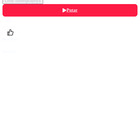
Lihat Selengkapnya
Putar
Daftarku
Beri Nilai
Bagikan