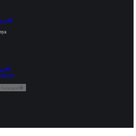
onan
nya
kun
aringan
 Perangkat