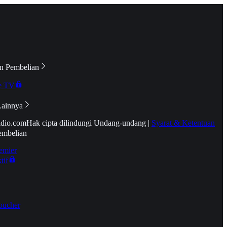
n Pembelian
e TV
Lainnya
idio.com
Hak cipta dilindungi Undang-undang
|
Syarat & Ketentuan
embelian
emier
tif
oucher