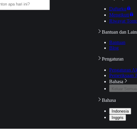
Daftarku
Mengikuti
Riwayat Tont
Bantuan dan Lain
Bantuan
Blog
Pengaturan
Pengaturan A
Pemeriksaan J
Bahasa
Keluar Semua
Bahasa
Indonesia
Inggris