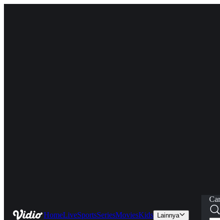
Car
Home
Live
Sports
Series
Movies
Kids
Lainnya