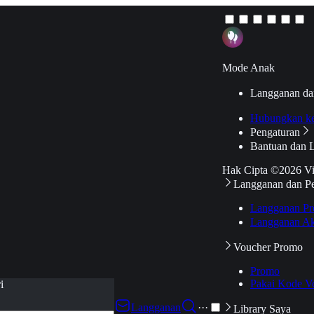
Mode Anak
Langganan da
Hubungkan k
Pengaturan
Bantuan dan 
Hak Cipta ©2026 V
Langganan dan P
Langganan Pr
Langganan Ak
Voucher Promo
Promo
Pakai Kode V
i
Langganan
···
Library Saya