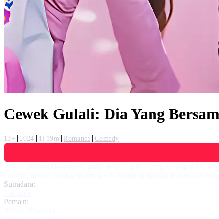
Cewek Gulali: Dia Yang Bersa
13+
2024
1j 19m
Romance
Comedy
Winda (Raisya Bawazier), gadis penjual gulali yang sedang galau lan
harinya, apalagi ketika anaknya Aris bertanya apakah ia mau jadi m
Sutradara:
Lakonde
Pemain:
Raisya Bawazier
,