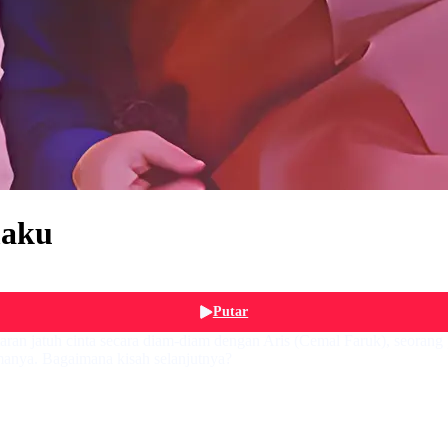
maku
Putar
taran jatuh cinta secara diam-diam dengan Aris (Cemal Faruk), seoran
amanya. Bagaimana kisah selanjutnya?