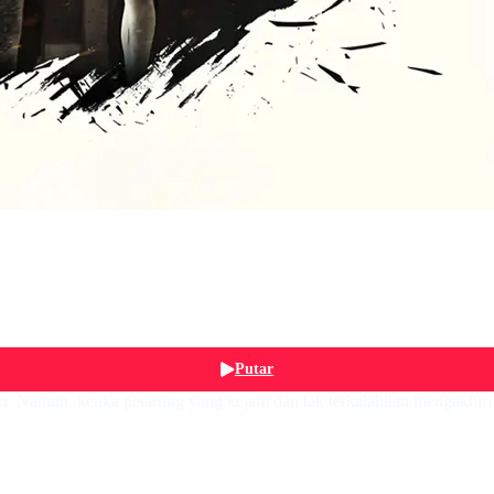
Putar
diri. Namun, ketika petarung yang kejam dan tak terkalahkan mengakhiri