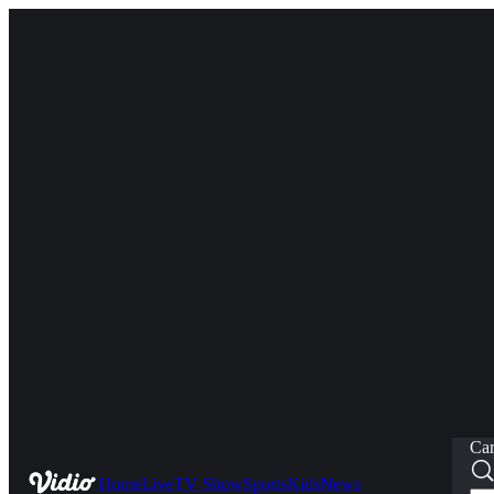
Car
Home
Live
TV Show
Sports
Kids
News