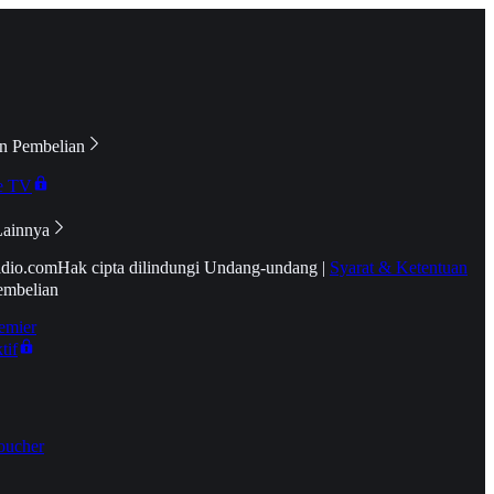
n Pembelian
e TV
Lainnya
idio.com
Hak cipta dilindungi Undang-undang
|
Syarat & Ketentuan
embelian
emier
tif
oucher