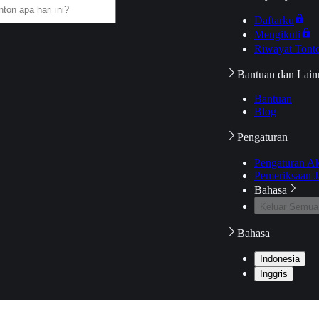
Daftarku
Mengikuti
Riwayat Tont
Bantuan dan Lain
Bantuan
Blog
Pengaturan
Pengaturan A
Pemeriksaan J
Bahasa
Keluar Semua
Bahasa
Indonesia
Inggris