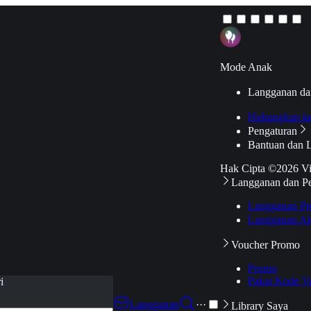
Mode Anak
Langganan da
Hubungkan k
Pengaturan
Bantuan dan 
Hak Cipta ©2026 V
Langganan dan P
Langganan Pr
Langganan Ak
Voucher Promo
Promo
Pakai Kode V
i
Langganan
···
Library Saya