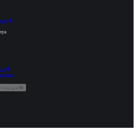
onan
nya
kun
aringan
 Perangkat