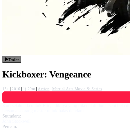
Trailer
Kickboxer: Vengeance
13+
2016
1j 29m
Action
Martial Arts Movie & Series
Kurt selalu ada untuk Eric, adiknya yang dikenal di dunia seni bela 
bersama seorang master untuk balas dendam.
Sutradara:
John Stockwell
Pemain: