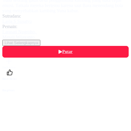
Yuna seorang gadis desa penggembala kambing yang suka cepat
emosi. Tatkala mereka bertemu karena saat Bara menendang bola
yang menyebabkan kambing Yuna kabur.
Sutradara:
Lasja S Susatyo
Pemain:
Larasati Nugroho
,
Masaji Wijayanto
Lihat Selengkapnya
Putar
Daftarku
Beri Nilai
Bagikan