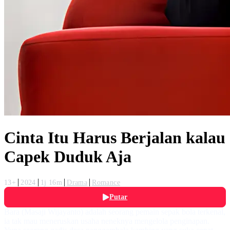
Cinta Itu Harus Berjalan kalau
Capek Duduk Aja
13+
2024
1j 16m
Drama
Romance
Putar
Bara (Masaji Wijayanto) adalah seorang pemain sepak bola terkenal,
ia tak mau meneruskan usaha neneknya mengelola penginapan.