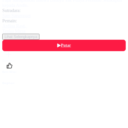
Fajar Mengatakan Bahwa Dirinya Tak Punya Perasaan Sedikitpun
kepada Andin.
Sutradara:
Sam Sarumpaet
Pemain:
Ardina Rasti
,
Teuku Mirza
Lihat Selengkapnya
Putar
Daftarku
Beri Nilai
Bagikan