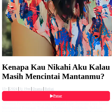
Kenapa Kau Nikahi Aku Kalau
Masih Mencintai Mantanmu?
13+
2024
1j 19m
Drama
Religi
Putar
Sakitnya Perasaan Andin yang Dinikahi Fajar Ternyata Fajar Masih
Mempunyai Perasaan Terhadap Mantannya Terdahulu. Bahkan