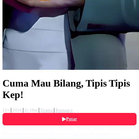
Cuma Mau Bilang, Tipis Tipis
Kep!
13+
2024
1j 18m
Drama
Romance
Putar
Pembalasan sakit hati kepada Rendy (Eduard Sidik), Violla berhasil
hancurkan acaranya itu bersama orang yang dianggap pacar