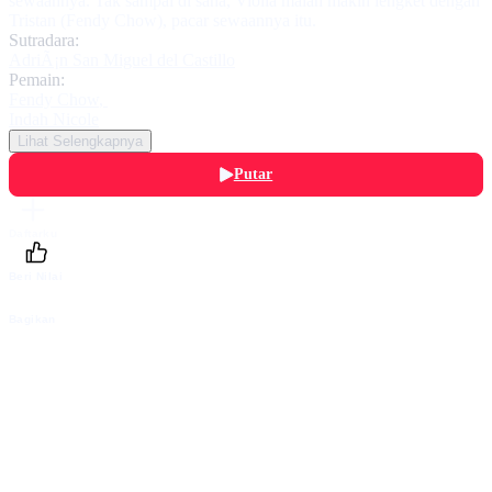
sewaannya. Tak sampai di sana, Violla malah makin lengket dengan
Tristan (Fendy Chow), pacar sewaannya itu.
Sutradara:
AdriÃ¡n San Miguel del Castillo
Pemain:
Fendy Chow
,
Indah Nicole
Lihat Selengkapnya
Putar
Daftarku
Beri Nilai
Bagikan