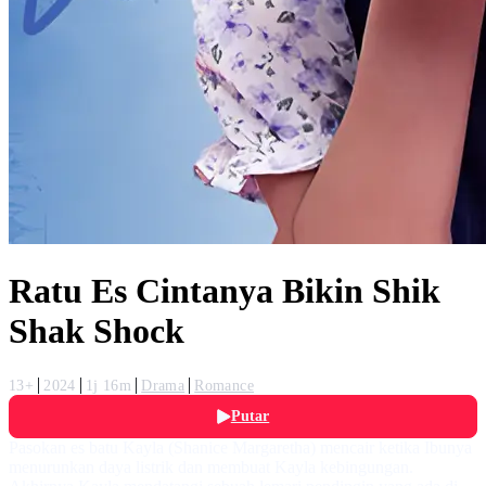
Ratu Es Cintanya Bikin Shik
Shak Shock
13+
2024
1j 16m
Drama
Romance
Putar
Pasokan es batu Kayla (Shanice Margaretha) mencair ketika Ibunya
menurunkan daya listrik dan membuat Kayla kebingungan.