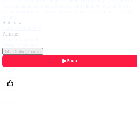
Akhirnya Kayla mendatangi sebuah lemari pendingin yang ada di
kafe dan tanpa izin memasukkan es batu miliknya. Namun Kayla
malah dipergoki oleh Bisma (Masaji Wijayanto) dan dikira sebagai
maling.
Sutradara:
Lono Abdul Hamid
Pemain:
Shanice Margaretha
,
Masaji Wijayanto
Lihat Selengkapnya
Putar
Daftarku
Beri Nilai
Bagikan