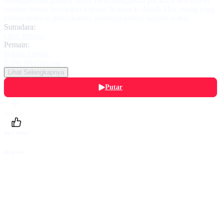
meningkatkan gajinya untuk membahagiakan pacarnya tiba tiba ia
melihat brosur lowongan satpam. Namun ia dilatih Elsa, orang yang
punya mobil ia gores karena pacarnya belajar sepeda motor.
Sutradara:
Otoy Witoyo
Pemain:
Nabila Zavira
,
Erdin Werdrayana
Lihat Selengkapnya
Putar
Daftarku
Beri Nilai
Bagikan