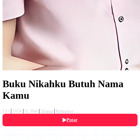
Buku Nikahku Butuh Nama
Kamu
13+
2024
1j 20m
Drama
Romance
Putar
Elsa (Nabila Zavira) seorang pelatih satpam. Deden (Erdin
Werdrayana) yang sekarang bekerja sebagai office boy ingin sekali