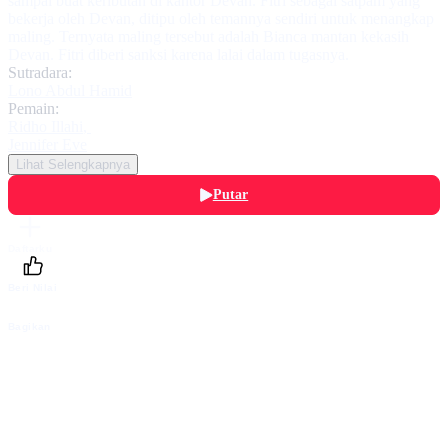
sampai buat keributan di kantor Devan. Fitri sebagai satpam yang
bekerja oleh Devan, ditipu oleh temannya sendiri untuk menangkap
maling. Ternyata maling tersebut adalah Bianca mantan kekasih
Devan. Fitri diberi sanksi karena lalai dalam tugasnya.
Sutradara:
Lono Abdul Hamid
Pemain:
Ridho Illahi
,
Jennifer Eve
Lihat Selengkapnya
Putar
Daftarku
Beri Nilai
Bagikan