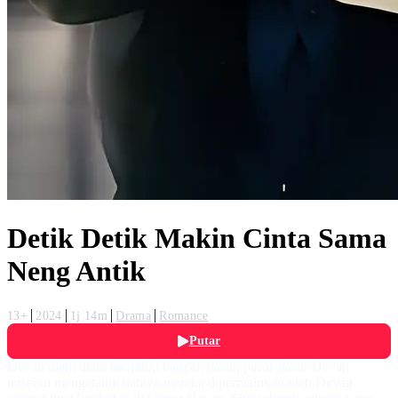
Detik Detik Makin Cinta Sama
Neng Antik
13+
2024
1j 14m
Drama
Romance
Putar
Devan diam diam memiliki banyak pacar, pacar-pacar Devan
tersebut mengetahui bahwa mereka dipermainkan oleh Devan