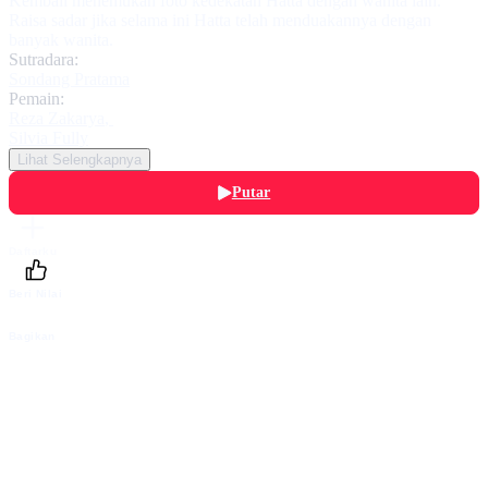
Kembali menemukan foto kedekatan Hatta dengan wanita lain.
Raisa sadar jika selama ini Hatta telah menduakannya dengan
banyak wanita.
Sutradara:
Sondang Pratama
Pemain:
Reza Zakarya
,
Silvia Fully
Lihat Selengkapnya
Putar
Daftarku
Beri Nilai
Bagikan