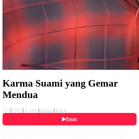
Karma Suami yang Gemar
Mendua
13+
2024
1j 18m
Drama
Religi
Putar
Setelah ketahuan berselingkuh, Hatta (Reza Zakarya) berjanji pada
Raisa (Slvia Fully) untuk berubah dan akan setia. Namun, Raisa