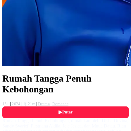
Rumah Tangga Penuh
Kebohongan
13+
2024
1j 21m
Drama
Romance
Putar
Rumah Tangga Penuh Kebohongan, dimainkan oleh, Disha Devina,
Sandy Syarief, Firstriana Aldila, Jeje Jesica, dan Mutia Datau. Rian