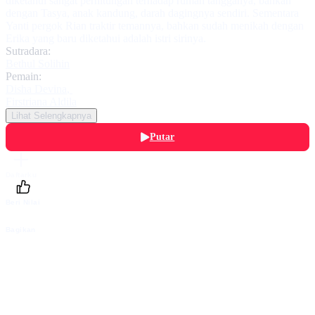
diketahui sangat perhitungan terhadap rumah tangganya, bahkan
dengan Tasya, anak kandung, darah dagingnya sendiri. Sementara
Yanti pergok Rian traktir temannya, bahkan sudah menikah dengan
Erika yang baru diketahui adalah istri sirinya.
Sutradara:
Bethul Solihin
Pemain:
Disha Devina
,
Firstriana Aldila
Lihat Selengkapnya
Putar
Daftarku
Beri Nilai
Bagikan