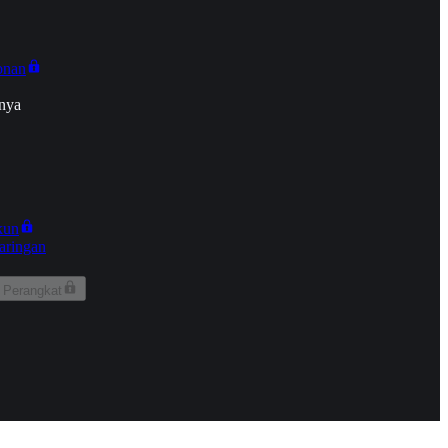
onan
nya
kun
aringan
 Perangkat