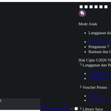
Mode Anak
Langganan da
Hubungkan k
Pengaturan
Bantuan dan 
Hak Cipta ©2026 V
Langganan dan P
Langganan Pr
Langganan Ak
Voucher Promo
Promo
Pakai Kode V
i
Langganan
···
Library Saya