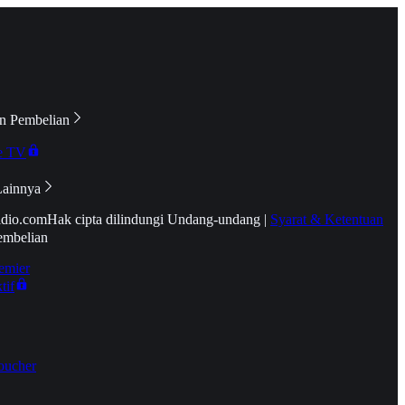
n Pembelian
e TV
Lainnya
idio.com
Hak cipta dilindungi Undang-undang
|
Syarat & Ketentuan
embelian
emier
tif
oucher