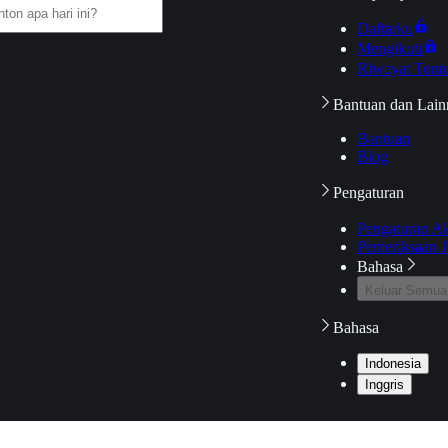
Daftarku
Mengikuti
Riwayat Tont
Bantuan dan Lain
Bantuan
Blog
Pengaturan
Pengaturan A
Pemeriksaan J
Bahasa
Keluar Semua
Bahasa
Indonesia
Inggris