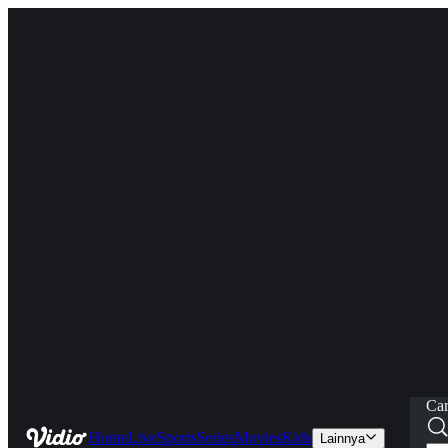
Car
Home
Live
Sports
Series
Movies
Kids
Lainnya