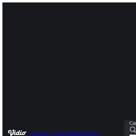
Car
Home
Live
TV Show
Sports
Kids
News