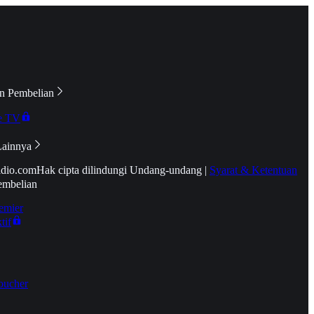
n Pembelian
e TV
Lainnya
idio.com
Hak cipta dilindungi Undang-undang
|
Syarat & Ketentuan
embelian
emier
tif
oucher