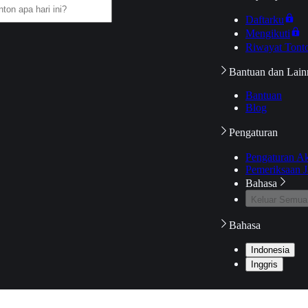
Daftarku
Mengikuti
Riwayat Tont
Bantuan dan Lain
Bantuan
Blog
Pengaturan
Pengaturan A
Pemeriksaan J
Bahasa
Keluar Semua
Bahasa
Indonesia
Inggris