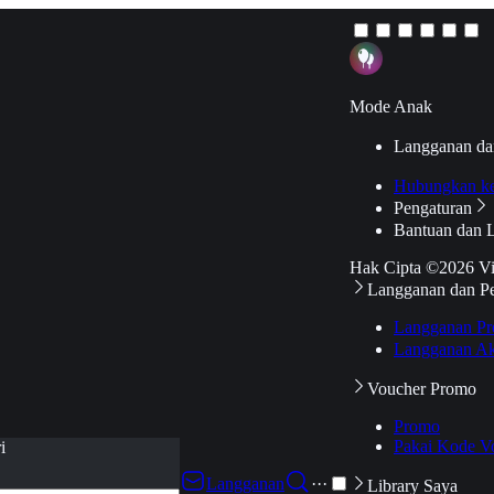
Mode Anak
Langganan da
Hubungkan k
Pengaturan
Bantuan dan 
Hak Cipta ©2026 V
Langganan dan P
Langganan Pr
Langganan Ak
Voucher Promo
Promo
Pakai Kode V
i
Langganan
···
Library Saya