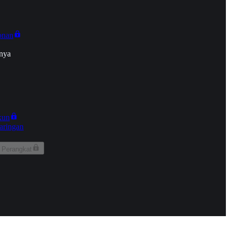
onan
nya
kun
aringan
 Perangkat