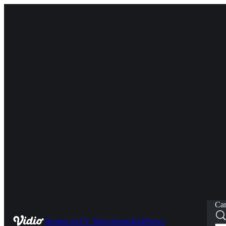
Car
Home
Live
TV Show
Sports
Kids
News