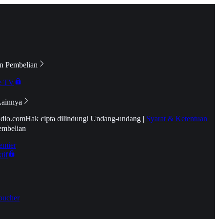
n Pembelian
e TV
Lainnya
idio.com
Hak cipta dilindungi Undang-undang
|
Syarat & Ketentuan
embelian
emier
tif
oucher