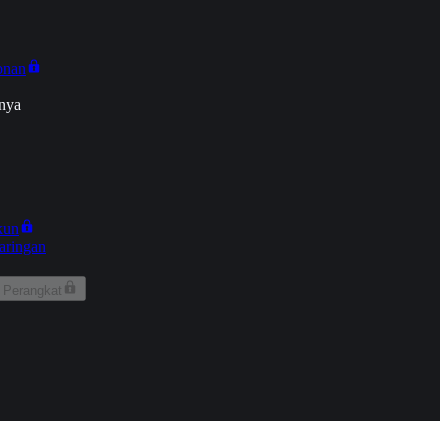
onan
nya
kun
aringan
 Perangkat