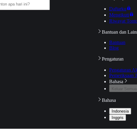
Daftarku
Mengikuti
Riwayat Tont
Bantuan dan Lain
Bantuan
Blog
Pengaturan
Pengaturan A
Pemeriksaan J
Bahasa
Keluar Semua
Bahasa
Indonesia
Inggris