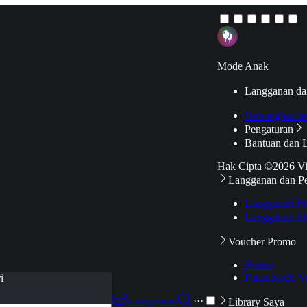
Mode Anak
Langganan da
Hubungkan k
Pengaturan
Bantuan dan 
Hak Cipta ©2026 V
Langganan dan P
Langganan Pr
Langganan Ak
Voucher Promo
Promo
Pakai Kode V
i
Langganan
···
Library Saya