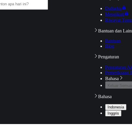
Daftarku
Mengikuti
Riwayat Tont
Bantuan dan Lain
Bantuan
Blog
Pengaturan
Pengaturan A
Pemeriksaan J
Bahasa
Keluar Semua
Bahasa
Indonesia
Inggris