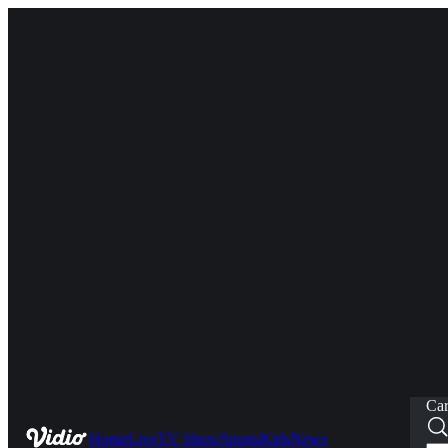
Car
Home
Live
TV Show
Sports
Kids
News