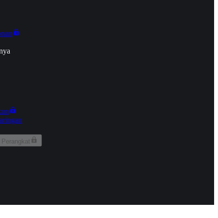
onan
nya
kun
aringan
 Perangkat