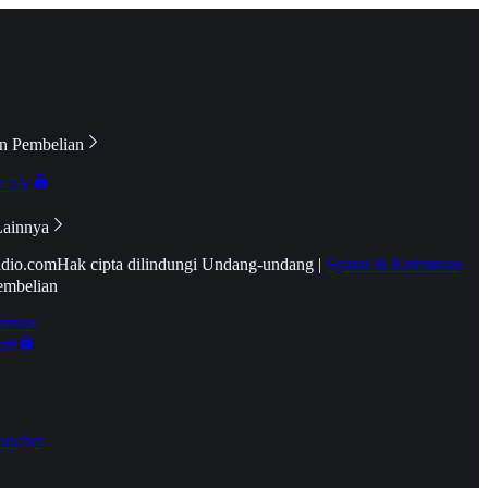
n Pembelian
e TV
Lainnya
idio.com
Hak cipta dilindungi Undang-undang
|
Syarat & Ketentuan
embelian
emier
tif
oucher