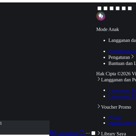
Mode Anak
Langganan da
Hubungkan k
Pengaturan
Bantuan dan 
Hak Cipta ©2026 V
Langganan dan P
Langganan Pr
Langganan Ak
Voucher Promo
Promo
Pakai Kode V
i
Langganan
···
Library Saya