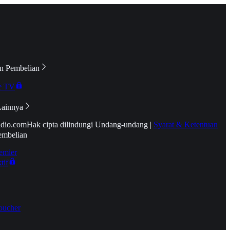
n Pembelian
e TV
Lainnya
idio.com
Hak cipta dilindungi Undang-undang
|
Syarat & Ketentuan
embelian
emier
tif
oucher