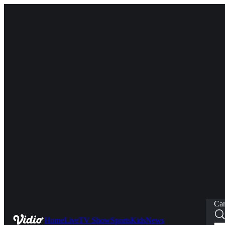
Car
Home
Live
TV Show
Sports
Kids
News