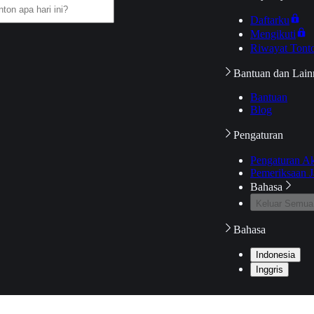
Daftarku
Mengikuti
Riwayat Tont
Bantuan dan Lain
Bantuan
Blog
Pengaturan
Pengaturan A
Pemeriksaan J
Bahasa
Keluar Semua
Bahasa
Indonesia
Inggris