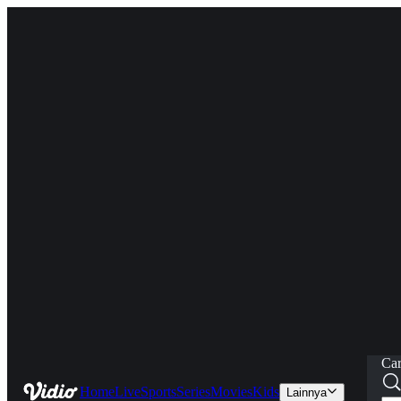
Car
Home
Live
Sports
Series
Movies
Kids
Lainnya