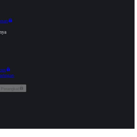
onan
nya
kun
aringan
 Perangkat