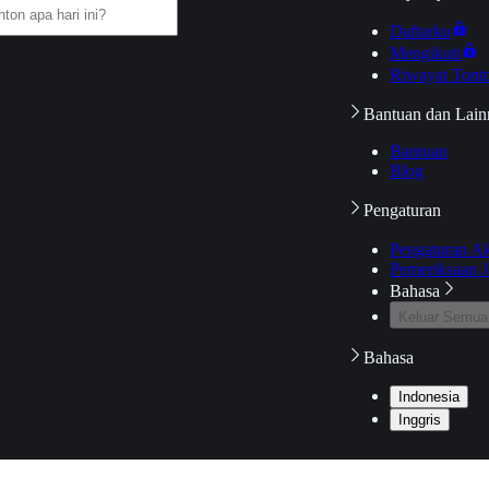
Daftarku
Mengikuti
Riwayat Tont
Bantuan dan Lain
Bantuan
Blog
Pengaturan
Pengaturan A
Pemeriksaan J
Bahasa
Keluar Semua
Bahasa
Indonesia
Inggris