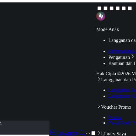
Mode Anak
Langganan da
Hubungkan k
Pengaturan
Bantuan dan 
Hak Cipta ©2026 V
Langganan dan P
Langganan Pr
Langganan Ak
Voucher Promo
Promo
Pakai Kode V
i
Langganan
···
Library Saya