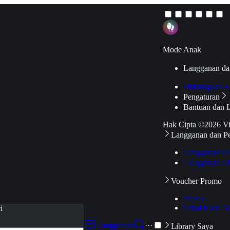
Mode Anak
Langganan da
Hubungkan k
Pengaturan
Bantuan dan 
Hak Cipta ©2026 V
Langganan dan P
Langganan Pr
Langganan Ak
Voucher Promo
Promo
Pakai Kode V
i
Langganan
···
Library Saya