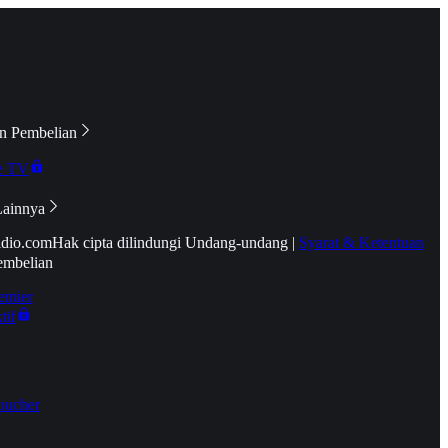
n Pembelian
e TV
Lainnya
idio.com
Hak cipta dilindungi Undang-undang
|
Syarat & Ketentuan
embelian
emier
tif
oucher