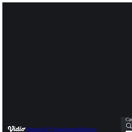
Car
Home
Live
TV Show
Sports
Kids
News