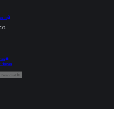
onan
nya
kun
aringan
 Perangkat