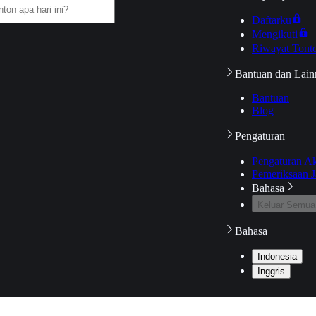
Daftarku
Mengikuti
Riwayat Tont
Bantuan dan Lain
Bantuan
Blog
Pengaturan
Pengaturan A
Pemeriksaan J
Bahasa
Keluar Semua
Bahasa
Indonesia
Inggris