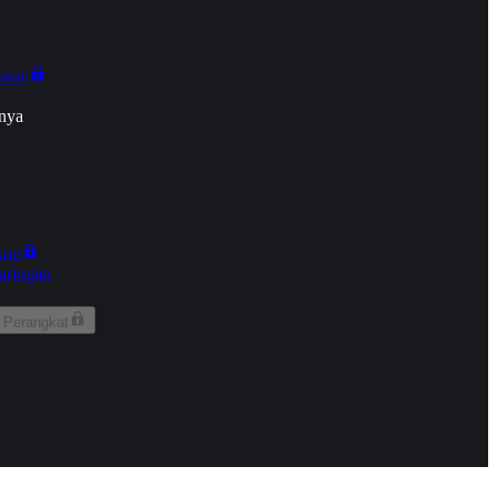
onan
nya
kun
aringan
 Perangkat