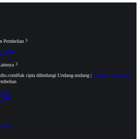
n Pembelian
e TV
Lainnya
idio.com
Hak cipta dilindungi Undang-undang
|
Syarat & Ketentuan
embelian
emier
tif
oucher