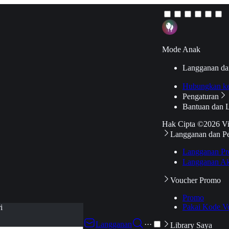
Mode Anak
Langganan da
Hubungkan k
Pengaturan
Bantuan dan 
Hak Cipta ©2026 V
Langganan dan P
Langganan Pr
Langganan Ak
Voucher Promo
Promo
Pakai Kode V
i
Langganan
···
Library Saya