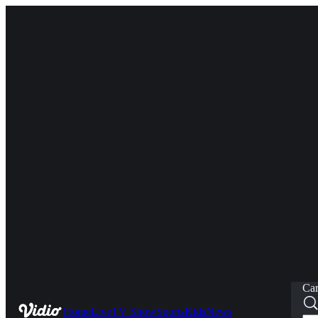
Car
Home
Live
TV Show
Sports
Kids
News