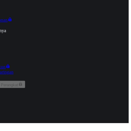
onan
nya
kun
aringan
 Perangkat