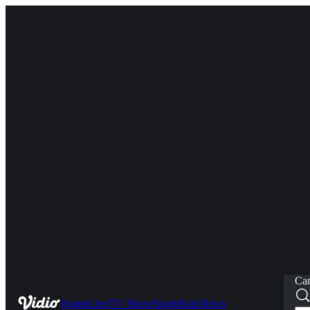
Car
Home
Live
TV Show
Sports
Kids
News