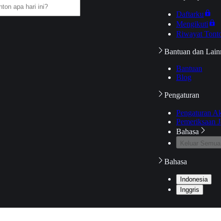
Daftarku
Mengikuti
Riwayat Tont
Bantuan dan Lain
Bantuan
Blog
Pengaturan
Pengaturan A
Pemeriksaan J
Bahasa
Keluar Semua
Bahasa
Indonesia
Inggris