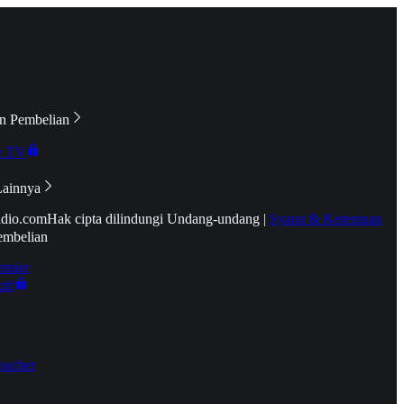
n Pembelian
e TV
Lainnya
idio.com
Hak cipta dilindungi Undang-undang
|
Syarat & Ketentuan
embelian
emier
tif
oucher