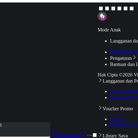
Mode Anak
Langganan da
Hubungkan k
Pengaturan
Bantuan dan 
Hak Cipta ©2026 V
Langganan dan P
Langganan Pr
Langganan Ak
Voucher Promo
Promo
Pakai Kode V
i
Langganan
···
Library Saya