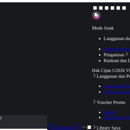
Mode Anak
Langganan da
Hubungkan k
Pengaturan
Bantuan dan 
Hak Cipta ©2026 V
Langganan dan P
Langganan Pr
Langganan Ak
Voucher Promo
Promo
Pakai Kode V
i
Langganan
···
Library Saya