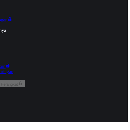
onan
nya
kun
aringan
 Perangkat