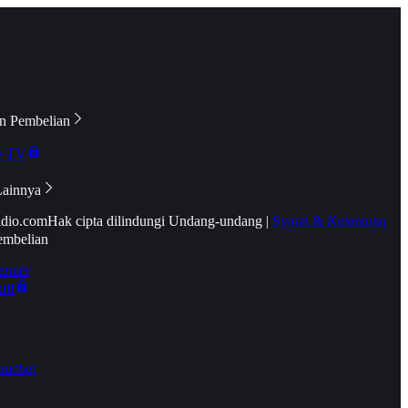
n Pembelian
e TV
Lainnya
idio.com
Hak cipta dilindungi Undang-undang
|
Syarat & Ketentuan
embelian
emier
tif
oucher