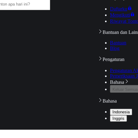
Daftarku
Mengikuti
Riwayat Tont
Bantuan dan Lain
Bantuan
Blog
Pengaturan
Pengaturan A
Pemeriksaan J
Bahasa
Keluar Semua
Bahasa
Indonesia
Inggris