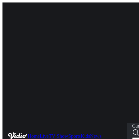
Car
Home
Live
TV Show
Sports
Kids
News