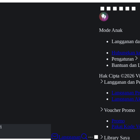
Mode Anak
Langganan da
Hubungkan k
Pengaturan
Bantuan dan 
Hak Cipta ©2026 V
Langganan dan P
Langganan Pr
Langganan Ak
Voucher Promo
Promo
Pakai Kode V
i
Langganan
···
Library Saya