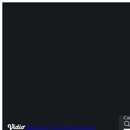
Car
Home
Live
TV Show
Sports
Kids
News