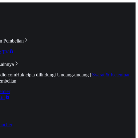
n Pembelian
e TV
Lainnya
idio.com
Hak cipta dilindungi Undang-undang
|
Syarat & Ketentuan
embelian
emier
tif
oucher