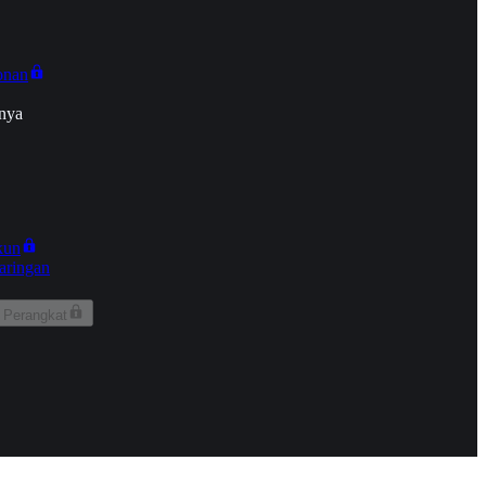
onan
nya
kun
aringan
 Perangkat