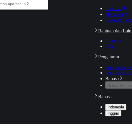
Daftarku
Mengikuti
Riwayat Tont
Bantuan dan Lain
Bantuan
Blog
Pengaturan
Pengaturan A
Pemeriksaan J
Bahasa
Keluar Semua
Bahasa
Indonesia
Inggris