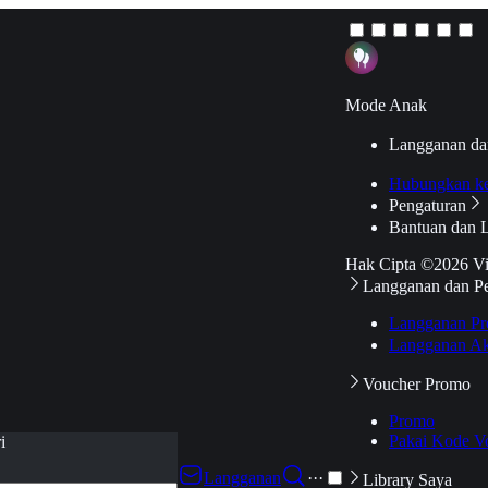
Mode Anak
Langganan da
Hubungkan k
Pengaturan
Bantuan dan 
Hak Cipta ©2026 V
Langganan dan P
Langganan Pr
Langganan Ak
Voucher Promo
Promo
Pakai Kode V
i
Langganan
···
Library Saya