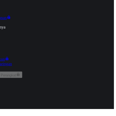
onan
nya
kun
aringan
 Perangkat