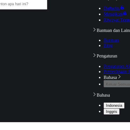
Daftarku
Mengikuti
Riwayat Tont
Bantuan dan Lain
Bantuan
Blog
Pengaturan
Pengaturan A
Pemeriksaan J
Bahasa
Keluar Semua
Bahasa
Indonesia
Inggris