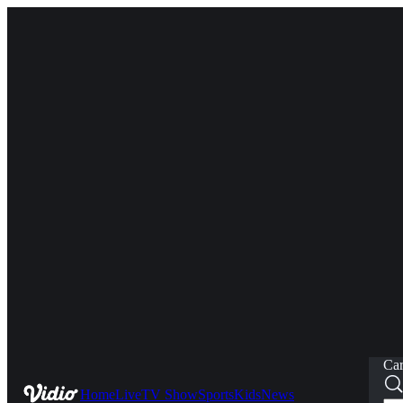
Car
Home
Live
TV Show
Sports
Kids
News