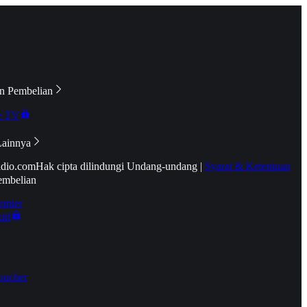
n Pembelian
e TV
Lainnya
idio.com
Hak cipta dilindungi Undang-undang
|
Syarat & Ketentuan
embelian
emier
tif
oucher