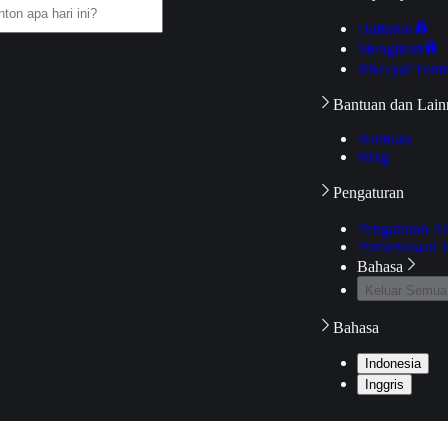
Daftarku
Mengikuti
Riwayat Tont
Bantuan dan Lain
Bantuan
Blog
Pengaturan
Pengaturan A
Pemeriksaan J
Bahasa
Keluar Semua
Bahasa
Indonesia
Inggris