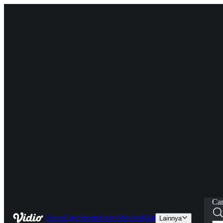
Car
Home
Live
Sports
Series
Movies
Kids
Lainnya