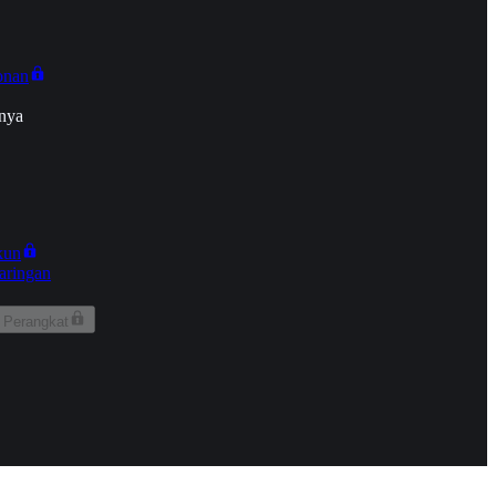
onan
nya
kun
aringan
 Perangkat