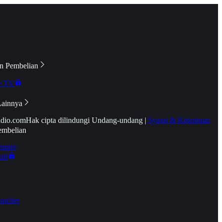
n Pembelian
e TV
Lainnya
idio.com
Hak cipta dilindungi Undang-undang
|
Syarat & Ketentuan
embelian
emier
tif
oucher