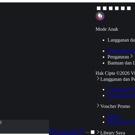
Mode Anak
Langganan da
Hubungkan k
Pengaturan
Bantuan dan 
Hak Cipta ©2026 V
Langganan dan P
Langganan Pr
Langganan Ak
Voucher Promo
Promo
Pakai Kode V
i
Langganan
···
Library Saya