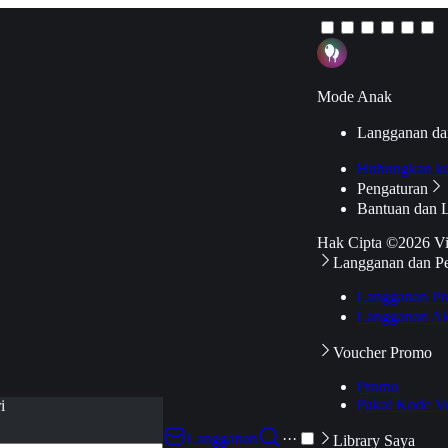
Mode Anak
Langganan da
Hubungkan k
Pengaturan
Bantuan dan 
Hak Cipta ©2026 V
Langganan dan P
Langganan Pr
Langganan Ak
Voucher Promo
Promo
Pakai Kode V
i
Langganan
···
Library Saya