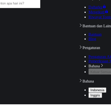
Daftarku
Mengikuti
Riwayat Tont
Bantuan dan Lain
Bantuan
Blog
Pengaturan
Pengaturan A
Pemeriksaan J
Bahasa
Keluar Semua
Bahasa
Indonesia
Inggris