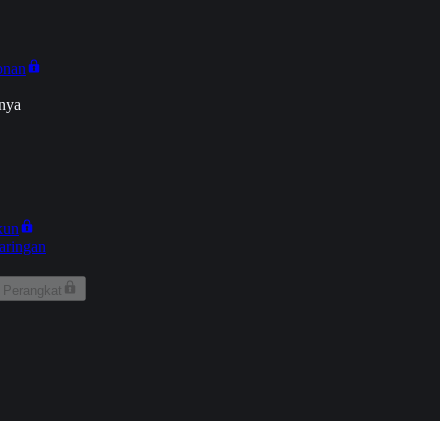
onan
nya
kun
aringan
 Perangkat