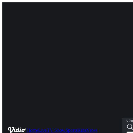
Car
Home
Live
TV Show
Sports
Kids
News