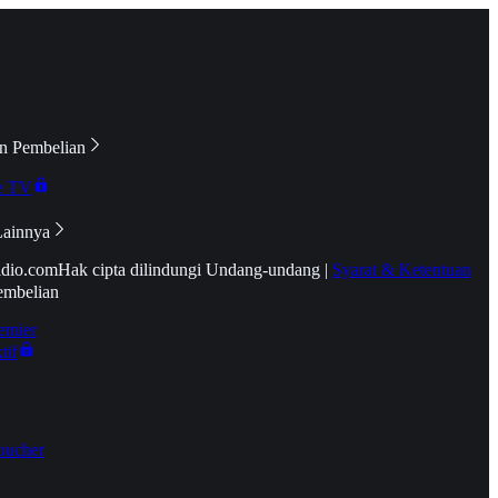
n Pembelian
e TV
Lainnya
idio.com
Hak cipta dilindungi Undang-undang
|
Syarat & Ketentuan
embelian
emier
tif
oucher