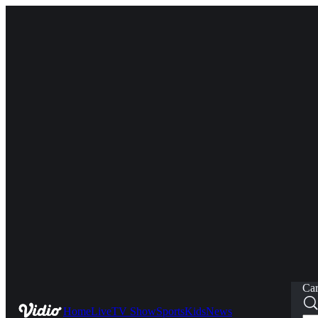
Car
Home
Live
TV Show
Sports
Kids
News