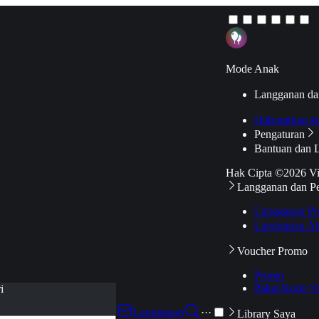
Mode Anak
Langganan da
Hubungkan k
Pengaturan
Bantuan dan 
Hak Cipta ©2026 V
Langganan dan P
Langganan Pr
Langganan Ak
Voucher Promo
Promo
Pakai Kode V
i
Langganan
···
Library Saya