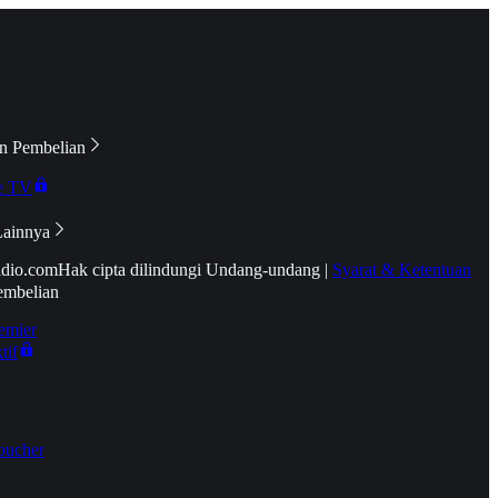
n Pembelian
e TV
Lainnya
idio.com
Hak cipta dilindungi Undang-undang
|
Syarat & Ketentuan
embelian
emier
tif
oucher