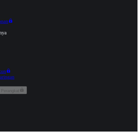
onan
nya
kun
aringan
 Perangkat