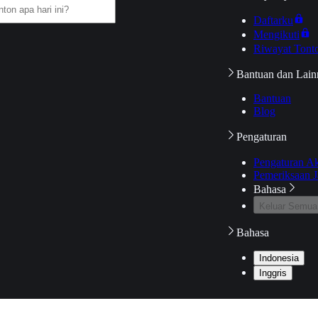
Daftarku
Mengikuti
Riwayat Tont
Bantuan dan Lain
Bantuan
Blog
Pengaturan
Pengaturan A
Pemeriksaan J
Bahasa
Keluar Semua
Bahasa
Indonesia
Inggris