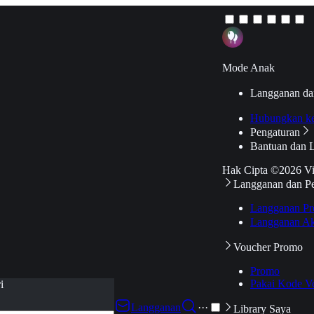
Mode Anak
Langganan da
Hubungkan k
Pengaturan
Bantuan dan 
Hak Cipta ©2026 V
Langganan dan P
Langganan Pr
Langganan Ak
Voucher Promo
Promo
Pakai Kode V
i
Langganan
···
Library Saya