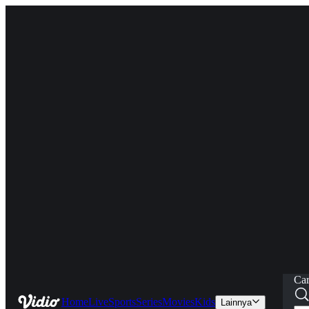
Car
Home
Live
Sports
Series
Movies
Kids
Lainnya