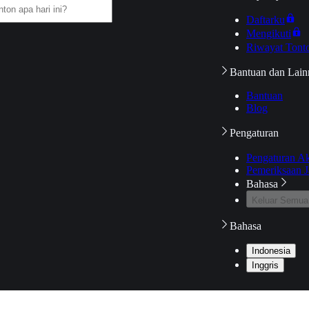
Daftarku
Mengikuti
Riwayat Tont
Bantuan dan Lain
Bantuan
Blog
Pengaturan
Pengaturan A
Pemeriksaan J
Bahasa
Keluar Semua
Bahasa
Indonesia
Inggris