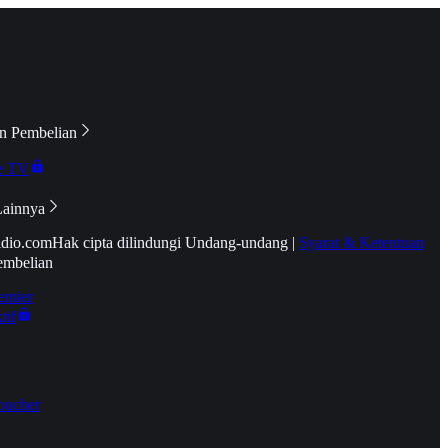
n Pembelian
e TV
Lainnya
idio.com
Hak cipta dilindungi Undang-undang
|
Syarat & Ketentuan
embelian
emier
tif
oucher