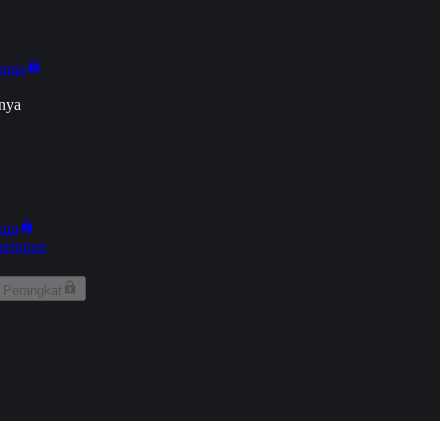
onan
nya
kun
aringan
 Perangkat