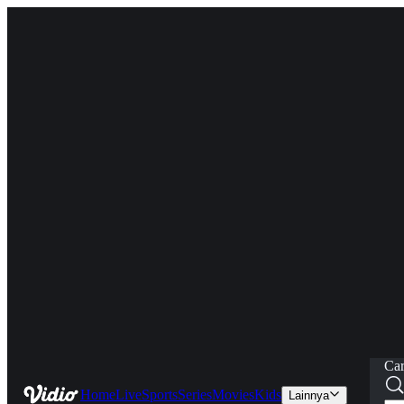
Car
Home
Live
Sports
Series
Movies
Kids
Lainnya