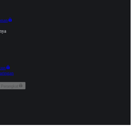
onan
nya
kun
aringan
 Perangkat