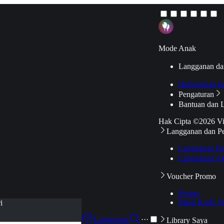
Mode Anak
Langganan da
Hubungkan k
Pengaturan
Bantuan dan 
Hak Cipta ©2026 V
Langganan dan P
Langganan Pr
Langganan Ak
Voucher Promo
Promo
Pakai Kode V
i
Langganan
···
Library Saya