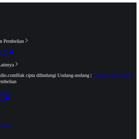
n Pembelian
e TV
Lainnya
idio.com
Hak cipta dilindungi Undang-undang
|
Syarat & Ketentuan
embelian
emier
tif
oucher