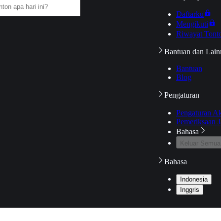
Daftarku
Mengikuti
Riwayat Tont
Bantuan dan Lain
Bantuan
Blog
Pengaturan
Pengaturan A
Pemeriksaan J
Bahasa
Keluar Semua
Bahasa
Indonesia
Inggris