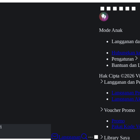
Mode Anak
Langganan da
Hubungkan k
Pengaturan
Bantuan dan 
Hak Cipta ©2026 V
Langganan dan P
Langganan Pr
Langganan Ak
Voucher Promo
Promo
Pakai Kode V
i
Langganan
···
Library Saya