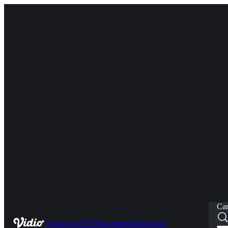
Car
Home
Live
TV Show
Sports
Kids
News