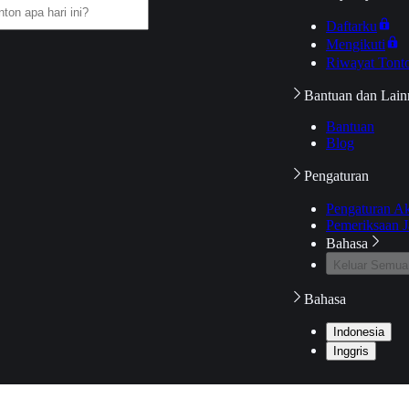
Daftarku
Mengikuti
Riwayat Tont
Bantuan dan Lain
Bantuan
Blog
Pengaturan
Pengaturan A
Pemeriksaan J
Bahasa
Keluar Semua
Bahasa
Indonesia
Inggris