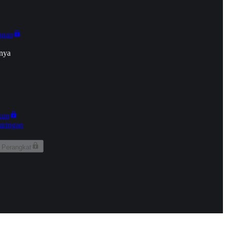
onan
nya
kun
aringan
 Perangkat