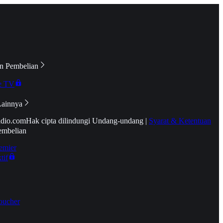
n Pembelian
e TV
Lainnya
idio.com
Hak cipta dilindungi Undang-undang
|
Syarat & Ketentuan
embelian
emier
tif
oucher