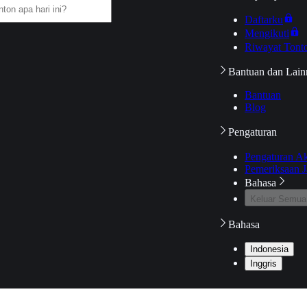
Daftarku
Mengikuti
Riwayat Tont
Bantuan dan Lain
Bantuan
Blog
Pengaturan
Pengaturan A
Pemeriksaan J
Bahasa
Keluar Semua
Bahasa
Indonesia
Inggris