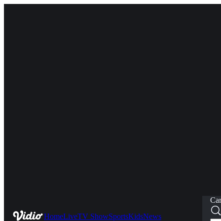
Car
Home
Live
TV Show
Sports
Kids
News