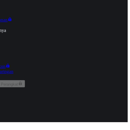
onan
nya
kun
aringan
 Perangkat