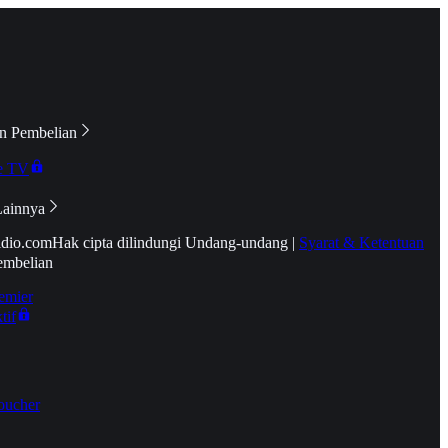
n Pembelian
e TV
Lainnya
idio.com
Hak cipta dilindungi Undang-undang
|
Syarat & Ketentuan
embelian
emier
tif
oucher