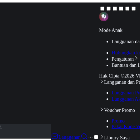
Mode Anak
Langganan da
Hubungkan k
Pengaturan
Bantuan dan 
Hak Cipta ©2026 V
Langganan dan P
Langganan Pr
Langganan Ak
Voucher Promo
Promo
Pakai Kode V
i
Langganan
···
Library Saya