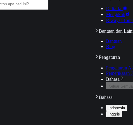
Daftarku
Mengikuti
Riwayat Tont
Bantuan dan Lain
Bantuan
Blog
Pengaturan
Pengaturan A
Pemeriksaan J
Bahasa
Keluar Semua
Bahasa
Indonesia
Inggris