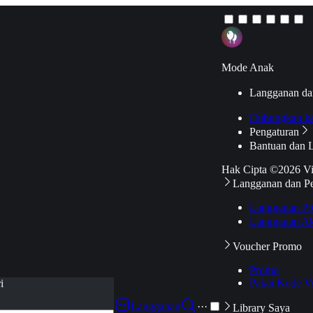
Mode Anak
Langganan da
Hubungkan k
Pengaturan
Bantuan dan 
Hak Cipta ©2026 V
Langganan dan P
Langganan Pr
Langganan Ak
Voucher Promo
Promo
Pakai Kode V
i
Langganan
···
Library Saya