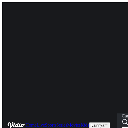
Car
Home
Live
Sports
Series
Movies
Kids
Lainnya