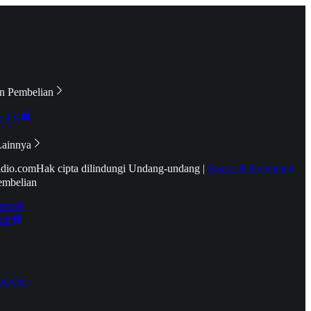
n Pembelian
e TV
Lainnya
idio.com
Hak cipta dilindungi Undang-undang
|
Syarat & Ketentuan
embelian
emier
tif
oucher