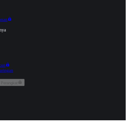
onan
nya
kun
aringan
 Perangkat