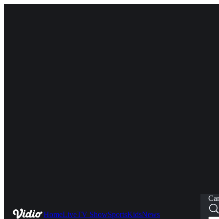
Car
Home
Live
TV Show
Sports
Kids
News