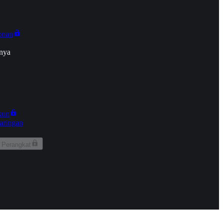
onan
nya
kun
aringan
 Perangkat