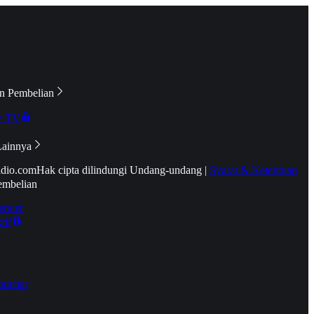
n Pembelian
e TV
Lainnya
idio.com
Hak cipta dilindungi Undang-undang
|
Syarat & Ketentuan
embelian
emier
tif
oucher