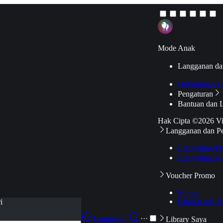
Mode Anak
Langganan da
Hubungkan k
Pengaturan
Bantuan dan 
Hak Cipta ©2026 V
Langganan dan P
Langganan Pr
Langganan Ak
Voucher Promo
Promo
Pakai Kode V
i
Langganan
···
Library Saya