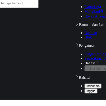
Daftarku
Mengikuti
Riwayat Tont
Bantuan dan Lain
Bantuan
Blog
Pengaturan
Pengaturan A
Pemeriksaan J
Bahasa
Keluar Semua
Bahasa
Indonesia
Inggris