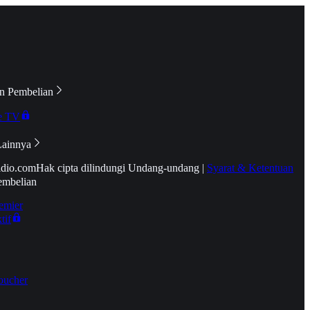
n Pembelian
e TV
Lainnya
idio.com
Hak cipta dilindungi Undang-undang
|
Syarat & Ketentuan
embelian
emier
tif
oucher