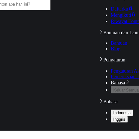
Daftarku
Mengikuti
Riwayat Tont
Bantuan dan Lain
Bantuan
Blog
Pengaturan
Pengaturan A
Pemeriksaan J
Bahasa
Keluar Semua
Bahasa
Indonesia
Inggris