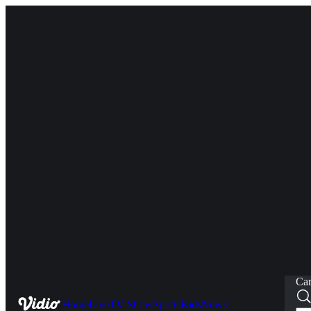
Car
Home
Live
TV Show
Sports
Kids
News