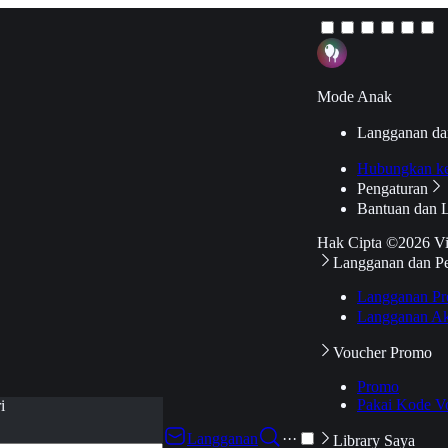
Mode Anak
Langganan da
Hubungkan k
Pengaturan
Bantuan dan 
Hak Cipta ©2026 V
Langganan dan P
Langganan Pr
Langganan Ak
Voucher Promo
Promo
Pakai Kode V
i
Langganan
···
Library Saya