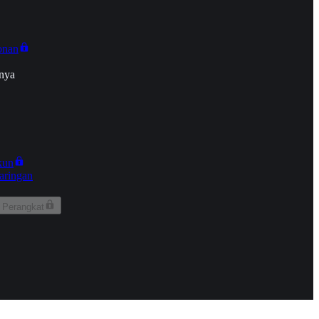
onan
nya
kun
aringan
 Perangkat