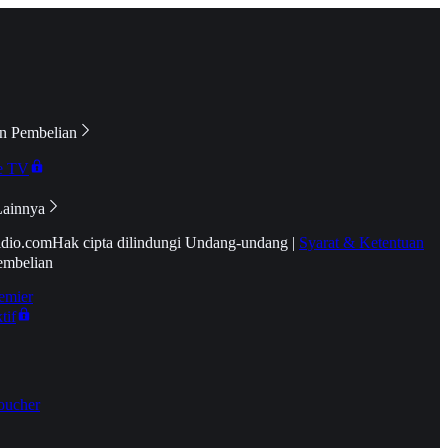
n Pembelian
e TV
Lainnya
idio.com
Hak cipta dilindungi Undang-undang
|
Syarat & Ketentuan
embelian
emier
tif
oucher