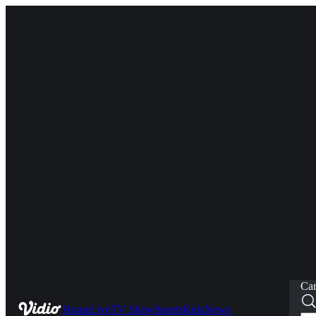
Car
Home
Live
TV Show
Sports
Kids
News