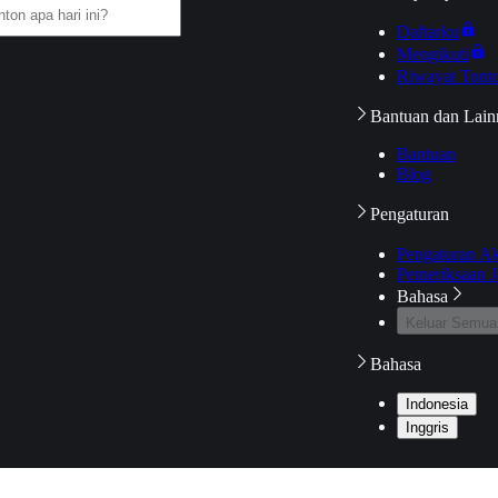
Daftarku
Mengikuti
Riwayat Tont
Bantuan dan Lain
Bantuan
Blog
Pengaturan
Pengaturan A
Pemeriksaan J
Bahasa
Keluar Semua
Bahasa
Indonesia
Inggris