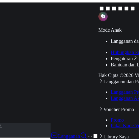
Mode Anak
Langganan da
Hubungkan k
Pengaturan
Bantuan dan 
Hak Cipta ©2026 V
Langganan dan P
Langganan Pr
Langganan Ak
Voucher Promo
Promo
Pakai Kode V
i
Langganan
···
Library Saya