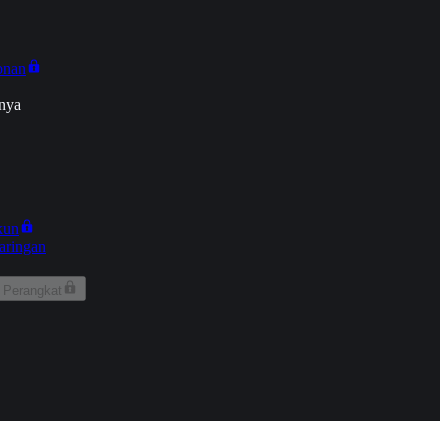
onan
nya
kun
aringan
 Perangkat