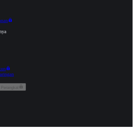
onan
nya
kun
aringan
 Perangkat