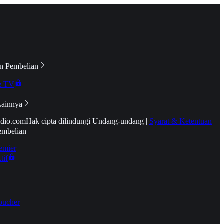
n Pembelian
e TV
Lainnya
idio.com
Hak cipta dilindungi Undang-undang
|
Syarat & Ketentuan
embelian
emier
tif
oucher