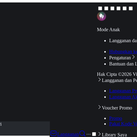
Mode Anak
Langganan da
Hubungkan k
Pengaturan
Bantuan dan 
Hak Cipta ©2026 V
Langganan dan P
Langganan Pr
Langganan Ak
Voucher Promo
Promo
Pakai Kode V
i
Langganan
···
Library Saya