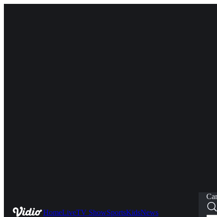
Car
Home
Live
TV Show
Sports
Kids
News