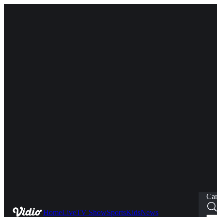
Car
Home
Live
TV Show
Sports
Kids
News