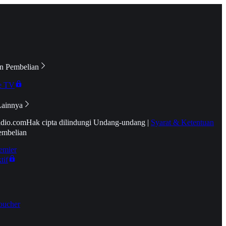
n Pembelian
e TV
Lainnya
idio.com
Hak cipta dilindungi Undang-undang
|
Syarat & Ketentuan
embelian
emier
tif
oucher