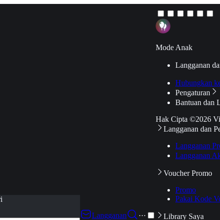
Mode Anak
Langganan da
Hubungkan k
Pengaturan
Bantuan dan 
Hak Cipta ©2026 V
Langganan dan P
Langganan Pr
Langganan Ak
Voucher Promo
Promo
Pakai Kode V
i
Langganan
···
Library Saya