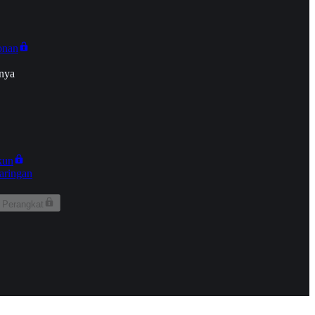
onan
nya
kun
aringan
 Perangkat