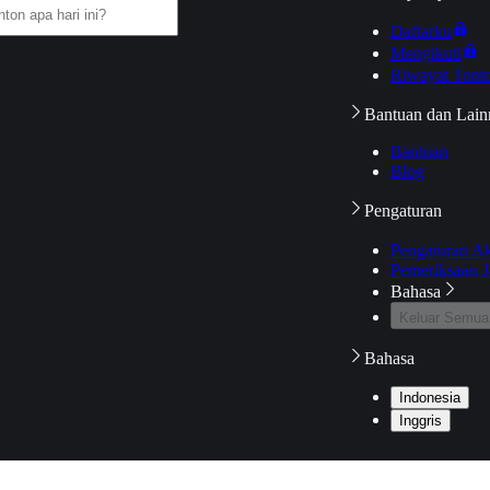
Daftarku
Mengikuti
Riwayat Tont
Bantuan dan Lain
Bantuan
Blog
Pengaturan
Pengaturan A
Pemeriksaan J
Bahasa
Keluar Semua
Bahasa
Indonesia
Inggris