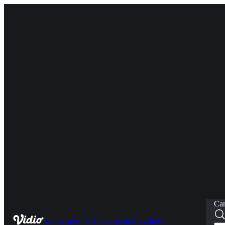
Car
Home
Live
TV Show
Sports
Kids
News