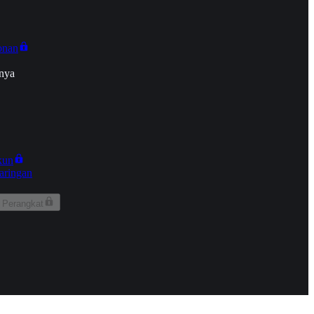
onan
nya
kun
aringan
 Perangkat