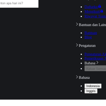
Daftarku
Mengikuti
Riwayat Tont
Bantuan dan Lain
Bantuan
Blog
Pengaturan
Pengaturan A
Pemeriksaan J
Bahasa
Keluar Semua
Bahasa
Indonesia
Inggris