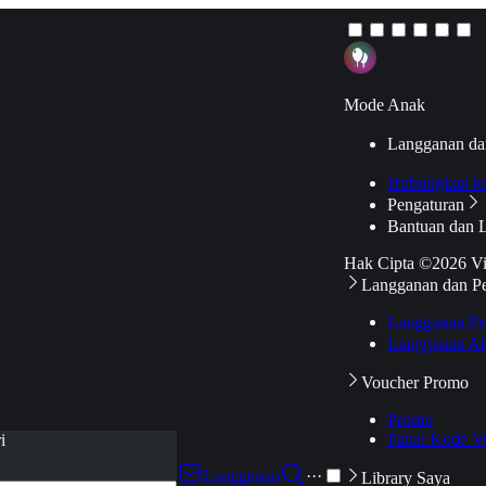
Mode Anak
Langganan da
Hubungkan k
Pengaturan
Bantuan dan 
Hak Cipta ©2026 V
Langganan dan P
Langganan Pr
Langganan Ak
Voucher Promo
Promo
Pakai Kode V
i
Langganan
···
Library Saya