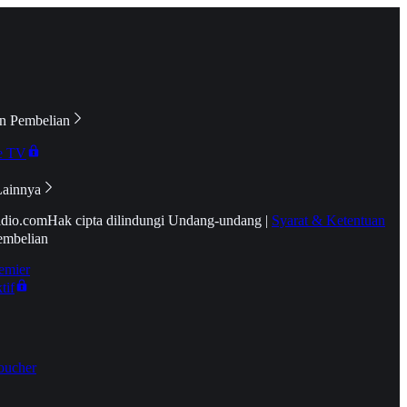
n Pembelian
e TV
Lainnya
idio.com
Hak cipta dilindungi Undang-undang
|
Syarat & Ketentuan
embelian
emier
tif
oucher