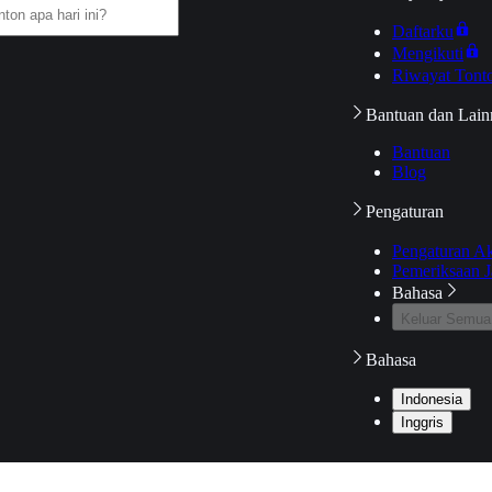
Daftarku
Mengikuti
Riwayat Tont
Bantuan dan Lain
Bantuan
Blog
Pengaturan
Pengaturan A
Pemeriksaan J
Bahasa
Keluar Semua
Bahasa
Indonesia
Inggris