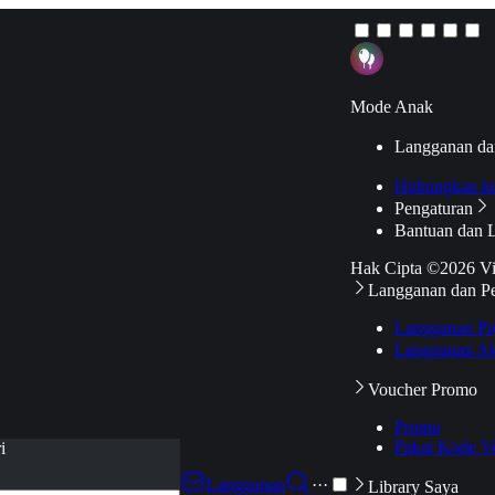
Mode Anak
Langganan da
Hubungkan k
Pengaturan
Bantuan dan 
Hak Cipta ©2026 V
Langganan dan P
Langganan Pr
Langganan Ak
Voucher Promo
Promo
Pakai Kode V
i
Langganan
···
Library Saya