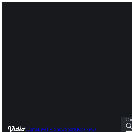
Car
Home
Live
TV Show
Sports
Kids
News