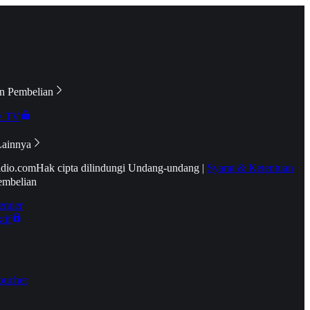
n Pembelian
e TV
Lainnya
idio.com
Hak cipta dilindungi Undang-undang
|
Syarat & Ketentuan
embelian
emier
tif
oucher