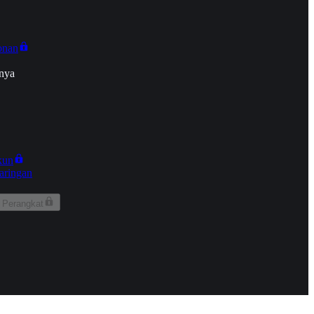
onan
nya
kun
aringan
 Perangkat