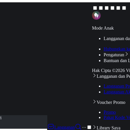
Mode Anak
Langganan da
Hubungkan k
Pengaturan
Bantuan dan 
Hak Cipta ©2026 V
Langganan dan P
Langganan Pr
Langganan Ak
Voucher Promo
Promo
Pakai Kode V
i
Langganan
···
Library Saya