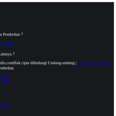
n Pembelian
e TV
Lainnya
idio.com
Hak cipta dilindungi Undang-undang
|
Syarat & Ketentuan
embelian
emier
tif
oucher