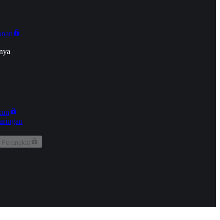
onan
nya
kun
aringan
 Perangkat