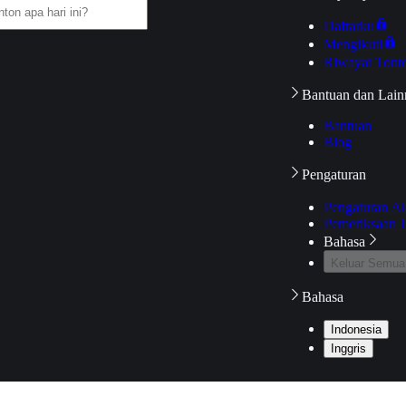
Daftarku
Mengikuti
Riwayat Tont
Bantuan dan Lain
Bantuan
Blog
Pengaturan
Pengaturan A
Pemeriksaan J
Bahasa
Keluar Semua
Bahasa
Indonesia
Inggris