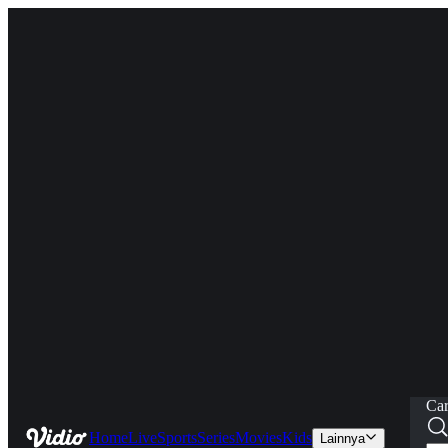
Car
Home
Live
Sports
Series
Movies
Kids
Lainnya