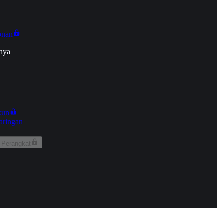
onan
nya
kun
aringan
 Perangkat