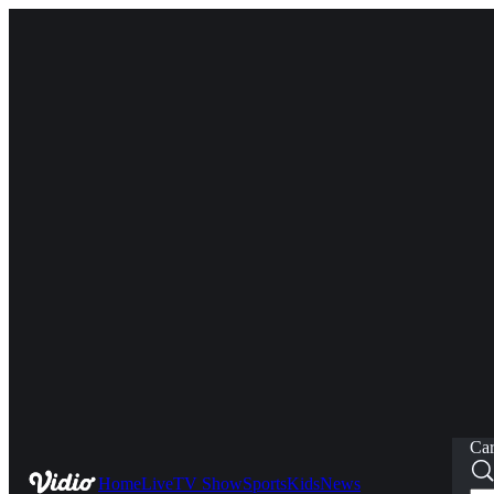
Car
Home
Live
TV Show
Sports
Kids
News