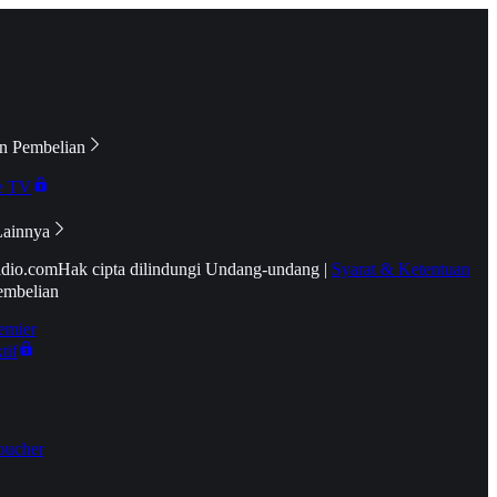
n Pembelian
e TV
Lainnya
idio.com
Hak cipta dilindungi Undang-undang
|
Syarat & Ketentuan
embelian
emier
tif
oucher