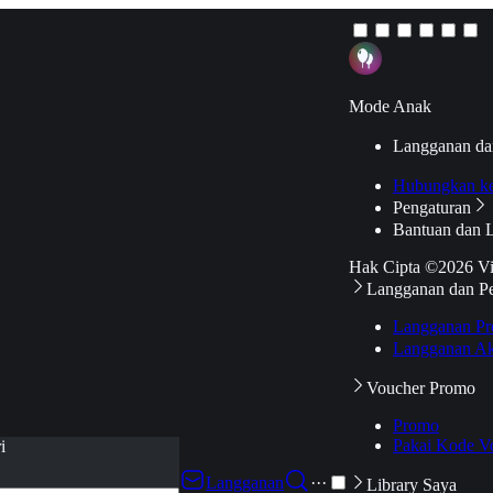
Mode Anak
Langganan da
Hubungkan k
Pengaturan
Bantuan dan 
Hak Cipta ©2026 V
Langganan dan P
Langganan Pr
Langganan Ak
Voucher Promo
Promo
Pakai Kode V
i
Langganan
···
Library Saya