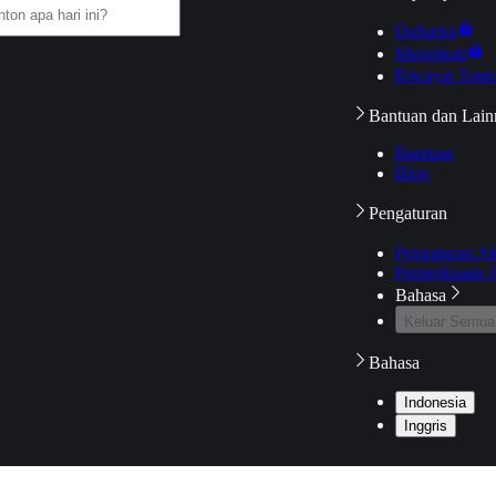
Daftarku
Mengikuti
Riwayat Tont
Bantuan dan Lain
Bantuan
Blog
Pengaturan
Pengaturan A
Pemeriksaan J
Bahasa
Keluar Semua
Bahasa
Indonesia
Inggris