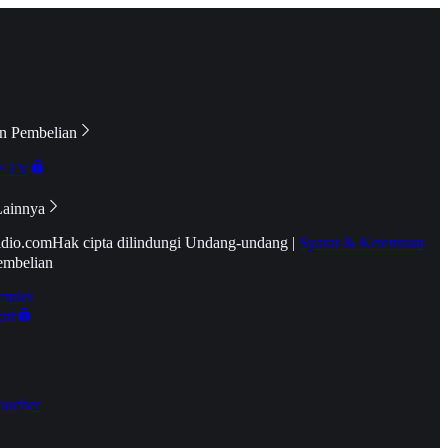
n Pembelian
e TV
Lainnya
idio.com
Hak cipta dilindungi Undang-undang
|
Syarat & Ketentuan
embelian
emier
tif
oucher