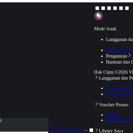
Mode Anak
Langganan da
Hubungkan k
Pengaturan
Bantuan dan 
Hak Cipta ©2026 V
Langganan dan P
Langganan Pr
Langganan Ak
Voucher Promo
Promo
Pakai Kode V
i
Langganan
···
Library Saya