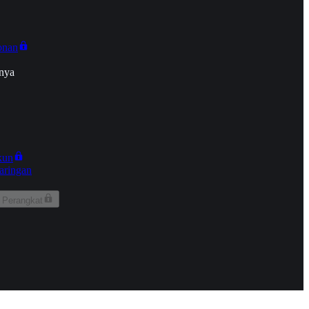
onan
nya
kun
aringan
 Perangkat