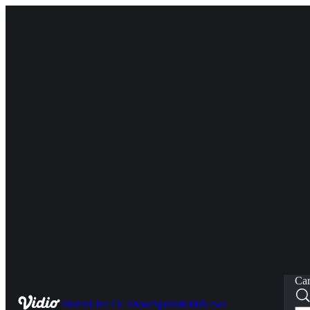
Car
Home
Live
TV Show
Sports
Kids
News