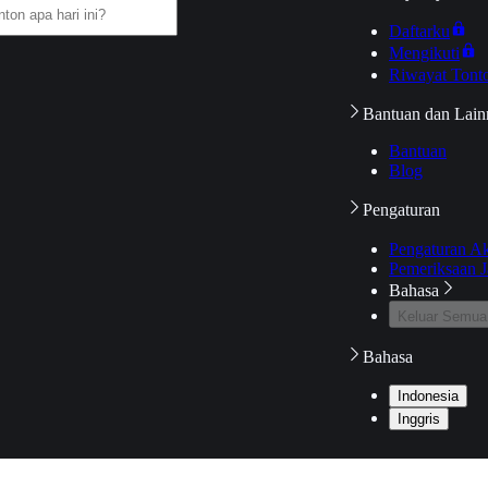
Daftarku
Mengikuti
Riwayat Tont
Bantuan dan Lain
Bantuan
Blog
Pengaturan
Pengaturan A
Pemeriksaan J
Bahasa
Keluar Semua
Bahasa
Indonesia
Inggris