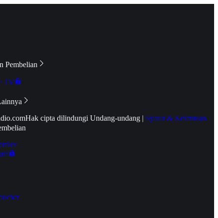
n Pembelian
e TV
Lainnya
idio.com
Hak cipta dilindungi Undang-undang
|
Syarat & Ketentuan
embelian
emier
tif
oucher