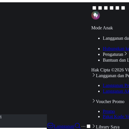
Mode Anak
Langganan da
Hubungkan k
Pengaturan
Bantuan dan 
Hak Cipta ©2026 V
Langganan dan P
Langganan Pr
Langganan Ak
Voucher Promo
Promo
Pakai Kode V
i
Langganan
···
Library Saya