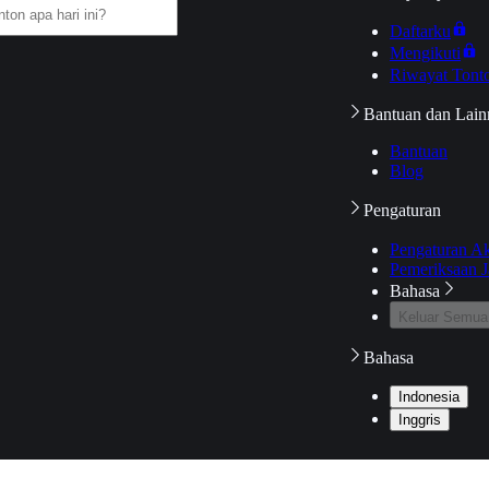
Daftarku
Mengikuti
Riwayat Tont
Bantuan dan Lain
Bantuan
Blog
Pengaturan
Pengaturan A
Pemeriksaan J
Bahasa
Keluar Semua
Bahasa
Indonesia
Inggris