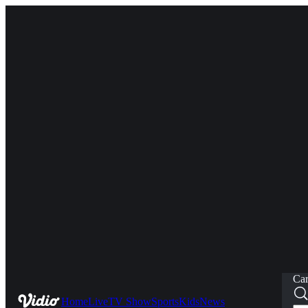
Car
Home
Live
TV Show
Sports
Kids
News