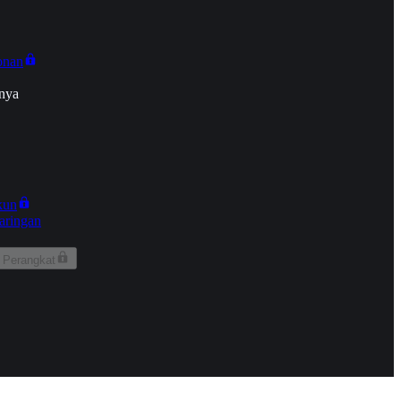
onan
nya
kun
aringan
 Perangkat