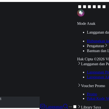
Mode Anak
Langganan da
Hubungkan k
Pengaturan
Bantuan dan 
Hak Cipta ©2026 V
Langganan dan P
Langganan Pr
Langganan Ak
Voucher Promo
Promo
Pakai Kode V
i
Langganan
···
Library Saya