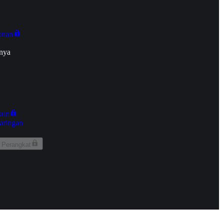
onan
nya
kun
aringan
 Perangkat