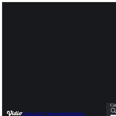
Car
Home
Live
TV Show
Sports
Kids
News