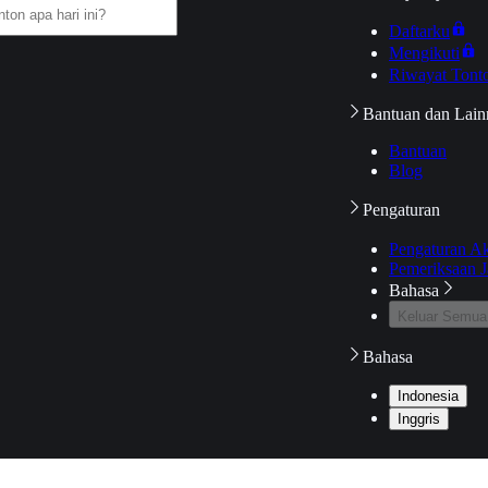
Daftarku
Mengikuti
Riwayat Tont
Bantuan dan Lain
Bantuan
Blog
Pengaturan
Pengaturan A
Pemeriksaan J
Bahasa
Keluar Semua
Bahasa
Indonesia
Inggris