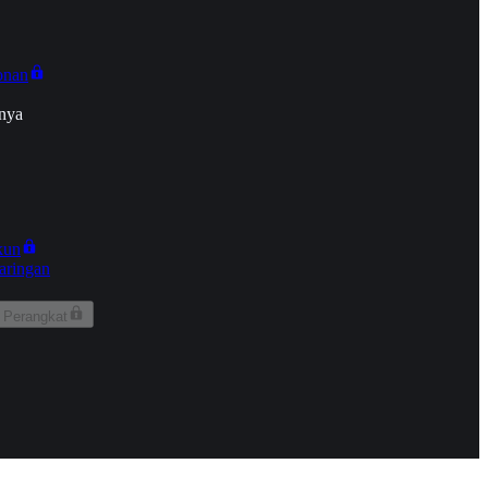
onan
nya
kun
aringan
 Perangkat