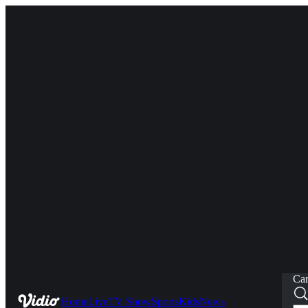
Car
Home
Live
TV Show
Sports
Kids
News