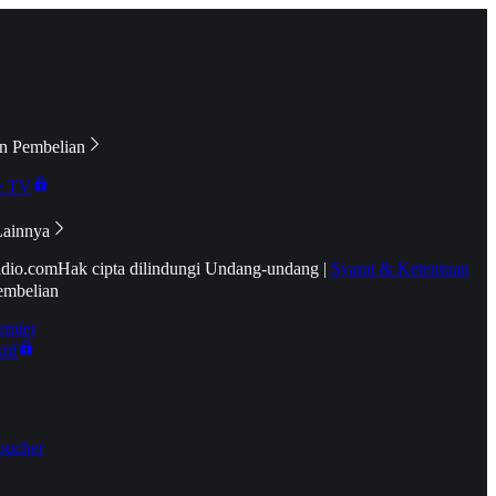
n Pembelian
e TV
Lainnya
idio.com
Hak cipta dilindungi Undang-undang
|
Syarat & Ketentuan
embelian
emier
tif
oucher