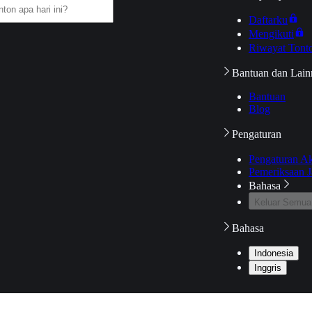
Daftarku
Mengikuti
Riwayat Tont
Bantuan dan Lain
Bantuan
Blog
Pengaturan
Pengaturan A
Pemeriksaan J
Bahasa
Keluar Semua
Bahasa
Indonesia
Inggris