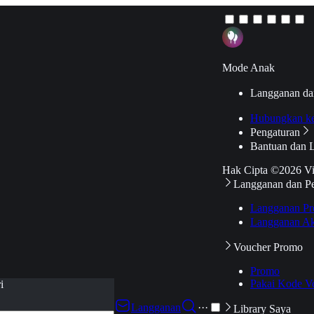
Mode Anak
Langganan da
Hubungkan k
Pengaturan
Bantuan dan 
Hak Cipta ©2026 V
Langganan dan P
Langganan Pr
Langganan Ak
Voucher Promo
Promo
Pakai Kode V
i
Langganan
···
Library Saya