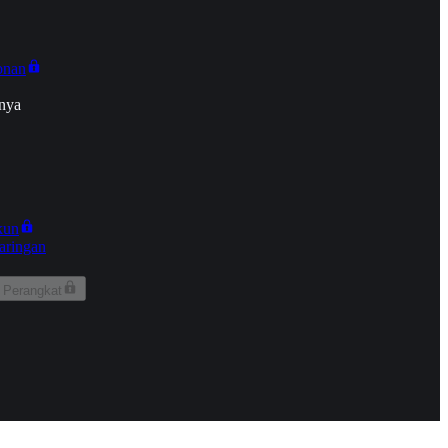
onan
nya
kun
aringan
 Perangkat