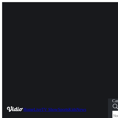
Car
Home
Live
TV Show
Sports
Kids
News