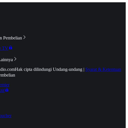
n Pembelian
e TV
Lainnya
idio.com
Hak cipta dilindungi Undang-undang
|
Syarat & Ketentuan
embelian
emier
tif
oucher