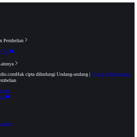
n Pembelian
e TV
Lainnya
idio.com
Hak cipta dilindungi Undang-undang
|
Syarat & Ketentuan
embelian
emier
tif
oucher