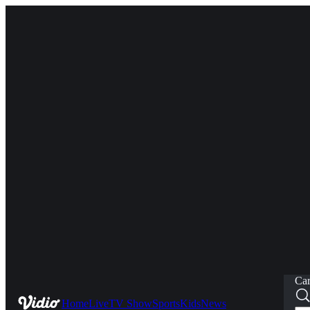
Car
Home
Live
TV Show
Sports
Kids
News