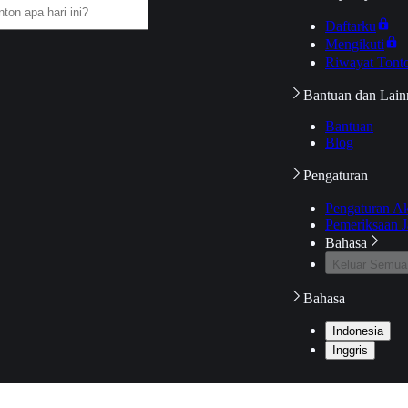
Daftarku
Mengikuti
Riwayat Tont
Bantuan dan Lain
Bantuan
Blog
Pengaturan
Pengaturan A
Pemeriksaan J
Bahasa
Keluar Semua
Bahasa
Indonesia
Inggris