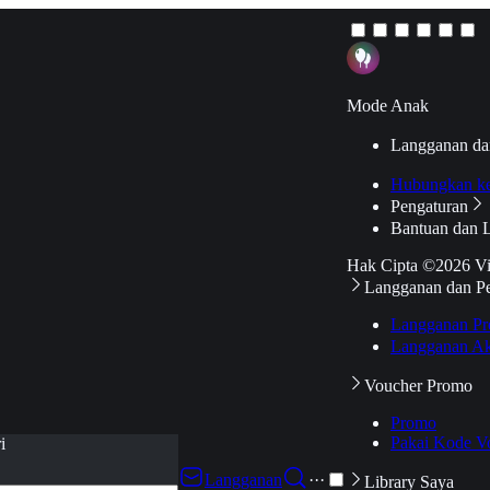
Mode Anak
Langganan da
Hubungkan k
Pengaturan
Bantuan dan 
Hak Cipta ©2026 V
Langganan dan P
Langganan Pr
Langganan Ak
Voucher Promo
Promo
Pakai Kode V
i
Langganan
···
Library Saya