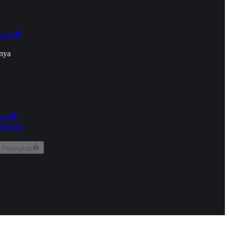
onan
nya
kun
aringan
 Perangkat